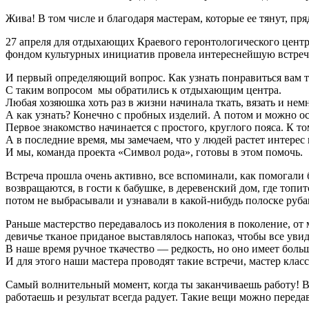
Жива! В том числе и благодаря мастерам, которые ее тянут, пряд
27 апреля для отдыхающих Краевого геронтологического центр
фондом культурных инициатив провела интереснейшую встречу,
И первый определяющий вопрос. Как узнать понравиться вам т
С таким вопросом мы обратились к отдыхающим центра.
Любая хозяюшка хоть раз в жизни начинала ткать, вязать и нем
А как узнать? Конечно с пробных изделий. А потом и можно о
Первое знакомство начинается с простого, круглого пояса. К 
А в последние время, мы замечаем, что у людей растет интерес к
И мы, команда проекта «Символ рода», готовы в этом помочь.
Встреча прошла очень активно, все вспоминали, как помогали 
возвращаются, в гости к бабушке, в деревенский дом, где топ
потом не выбрасывали и узнавали в какой-нибудь полоске руб
Раньше мастерство передавалось из поколения в поколение, от
девичье тканое приданое выставлялось напоказ, чтобы все увид
В наше время ручное ткачество — редкость, но оно имеет больш
И для этого наши мастера проводят такие встречи, мастер клас
Самый волнительный момент, когда ты заканчиваешь работу! В
работаешь и результат всегда радует. Такие вещи можно передав