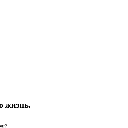
ю жизнь.
рят?