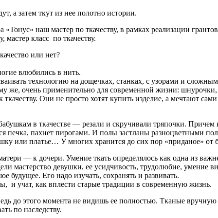
ут, а затем ткут из нее полотно истории.
а «Тонус» наш мастер по ткачеству, в рамках реализации грант
 мастер класс по ткачеству.
качество или нет?
ногие влюбились в нить.
сваивать технологию на дощечках, станках, с узорами и сложны
тому же, очень применительно для современной жизни: шнурочки,
 ткачеству. Они не просто хотят купить изделие, а мечтают сами 
бабушкам в ткачестве — резали и скручивали тряпочки. Причем в
ится печка, пахнет пирогами. И полы застланы разноцветными по
ашку или платье… У многих хранится до сих пор «приданое» от 
 матери — к дочери. Умение ткать определялось как одна из ва
ели мастерство девушки, ее усидчивость, трудолюбие, умение вид
ое будущее. Его надо изучать, сохранять и развивать.
сы, и учат, как вплести старые традиции в современную жизнь.
едь до этого момента не видишь ее полностью. Тканые вручную 
ать по наследству.