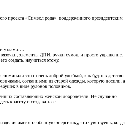
ового проекта «Символ рода», поддержанного президентским
ми узлами….
 вязочки, элементы ДПИ, ручки сумок, и просто украшение.
его создать, научиться этому.
споминали это с очень доброй улыбкой, как будто в детство
ловичками, сотканными из старой одежды, которую носили, а
бабушек в виде рулонов половиков.
жнейших составляющих женской добродетели. Не случайно
еть красоту и создавать ее.
изделия имеют особенную энергетику, это чувствуешь, когда