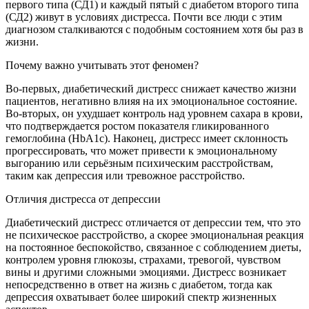
первого типа (СД1) и каждый пятый с диабетом второго типа
(СД2) живут в условиях дистресса. Почти все люди с этим
диагнозом сталкиваются с подобным состоянием хотя бы раз в
жизни.
Почему важно учитывать этот феномен?
Во-первых, диабетический дистресс снижает качество жизни
пациентов, негативно влияя на их эмоциональное состояние.
Во-вторых, он ухудшает контроль над уровнем сахара в крови,
что подтверждается ростом показателя гликированного
гемоглобина (HbA1c). Наконец, дистресс имеет склонность
прогрессировать, что может привести к эмоциональному
выгоранию или серьёзным психическим расстройствам,
таким как депрессия или тревожное расстройство.
Отличия дистресса от депрессии
Диабетический дистресс отличается от депрессии тем, что это
не психическое расстройство, а скорее эмоциональная реакция
на постоянное беспокойство, связанное с соблюдением диеты,
контролем уровня глюкозы, страхами, тревогой, чувством
вины и другими сложными эмоциями. Дистресс возникает
непосредственно в ответ на жизнь с диабетом, тогда как
депрессия охватывает более широкий спектр жизненных