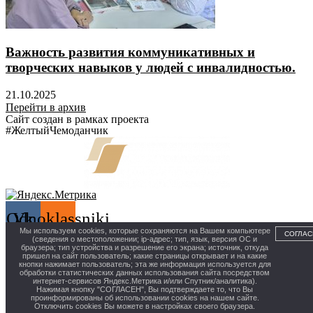
Важность развития коммуникативных и
творческих навыков у людей с инвалидностью.
21.10.2025
Перейти в архив
Сайт создан в рамках проекта
#ЖелтыйЧемоданчик
Odnoklassniki
Vk
Мы используем cookies, которые сохраняются на Вашем компьютере
СОГЛАС
(сведения о местоположении; ip-адрес; тип, язык, версия ОС и
Политика конфиденциальности
браузера; тип устройства и разрешение его экрана; источник, откуда
пришел на сайт пользователь; какие страницы открывает и на какие
кнопки нажимает пользователь; эта же информация используется для
обработки статистических данных использования сайта посредством
12+
интернет-сервисов Яндекс.Метрика и/или Спутник/аналитика).
Нажимая кнопку "СОГЛАСЕН", Вы подтверждаете то, что Вы
проинформированы об использовании cookies на нашем сайте.
Отключить cookies Вы можете в настройках своего браузера.