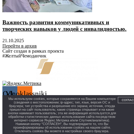
Важность развития коммуникативных и
творческих навыков у людей с инвалидностью.
21.10.2025
Перейти в архив
Сайт создан в рамках проекта
#ЖелтыйЧемоданчик
Odnoklassniki
Vk
Мы используем cookies, которые сохраняются на Вашем компьютере
СОГЛАС
(сведения о местоположении; ip-адрес; тип, язык, версия ОС и
Политика конфиденциальности
браузера; тип устройства и разрешение его экрана; источник, откуда
пришел на сайт пользователь; какие страницы открывает и на какие
кнопки нажимает пользователь; эта же информация используется для
обработки статистических данных использования сайта посредством
12+
интернет-сервисов Яндекс.Метрика и/или Спутник/аналитика).
Нажимая кнопку "СОГЛАСЕН", Вы подтверждаете то, что Вы
проинформированы об использовании cookies на нашем сайте.
Отключить cookies Вы можете в настройках своего браузера.