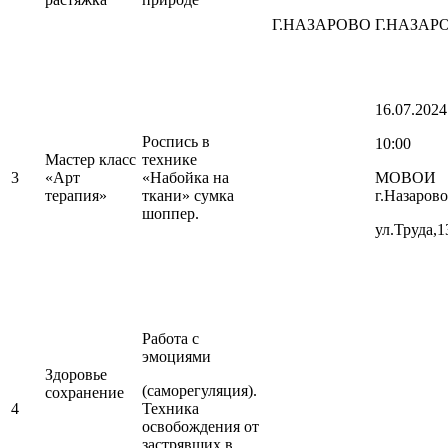
Г.НАЗАРОВО
Г.НАЗАР
16.07.2024
Роспись в
10:00
Мастер класс
технике
3
«Арт
«Набойка на
МОВОИ
терапия»
ткани» сумка
г.Назарово
шоппер.
ул.Труда,1
Работа с
эмоциями
Здоровье
(саморегуляция).
сохранение
4
Техника
освобождения от
застрявших в