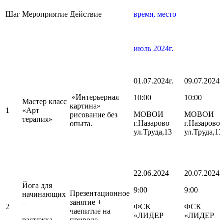
Шаг
Мероприятие
Действие
время, место
июль 2024г.
01.07.2024г.
09.07.2024
«Интерьерная
10:00
10:00
Мастер класс
картина»
1
«Арт
МОВОИ
МОВОИ
рисование без
терапия»
г.Назарово
г.Назарово
опыта.
ул.Труда,13
ул.Труда,1
22.06.2024
20.07.2024
Йога для
9:00
9:00
Презентационное
начинающих
занятие +
–
2
ФСК
ФСК
чаепитие на
«ЛИДЕР
«ЛИДЕР
растяжка
природе