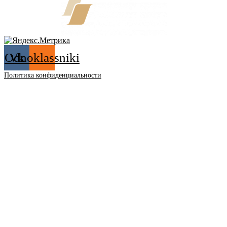
Odnoklassniki
Vk
Политика конфиденциальности
12+