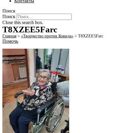
Контакты
Поиск
Поиск
Close this search box.
T8XZEE5Farc
Главная
>
«Творчество против Ковида»
>
T8XZEE5Farc
Помочь