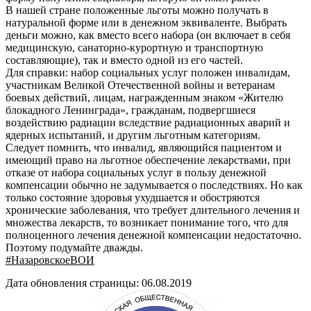
В нашей стране положенные льготы можно получать в
натуральной форме или в денежном эквиваленте. Выбрать
деньги можно, как вместо всего набора (он включает в себя
медицинскую, санаторно-курортную и транспортную
составляющие), так и вместо одной из его частей.
Для справки: набор социальных услуг положен инвалидам,
участникам Великой Отечественной войны и ветеранам
боевых действий, лицам, награжденным знаком «Жителю
блокадного Ленинграда», гражданам, подвергшиеся
воздействию радиации вследствие радиационных аварий и
ядерных испытаний, и другим льготным категориям.
Следует помнить, что инвалид, являющийся пациентом и
имеющий право на льготное обеспечение лекарствами, при
отказе от набора социальных услуг в пользу денежной
компенсации обычно не задумывается о последствиях. Но как
только состояние здоровья ухудшается и обостряются
хронические заболевания, что требует длительного лечения и
множества лекарств, то возникает понимание того, что для
полноценного лечения денежной компенсации недостаточно.
Поэтому подумайте дважды.
#НазаровскоеВОИ
Дата обновления страницы: 06.08.2019