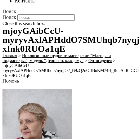
Контакты
Поиск
Поиск
Close this search box.
mjoyGAibCcU-
myryvAxlAPHddO7SMUhqb7nyq
xfnk0RUOa1qE
Главная
>
Инклюзивные трудовые мастерские "Мастера и
подмастерья", модуль "Дело есть каждому"
>
Фотогадерея
>
mjoyGAibCcU-
myryvAxlAPHddO7SMUhqb7nyqjO2_B9zQ2nOlJBoKM74HgRdeAhRnGGTl
xfnk0RUOa1qE
Помочь