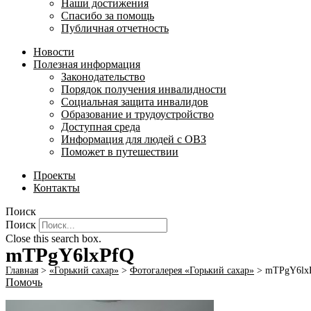
Наши достижения
Спасибо за помощь
Публичная отчетность
Новости
Полезная информация
Законодательство
Порядок получения инвалидности
Социальная защита инвалидов
Образование и трудоустройство
Доступная среда
Информация для людей с ОВЗ
Поможет в путешествии
Проекты
Контакты
Поиск
Поиск
Close this search box.
mTPgY6lxPfQ
Главная
>
«Горький сахар»
>
Фотогалерея «Горький сахар»
>
mTPgY6lx
Помочь