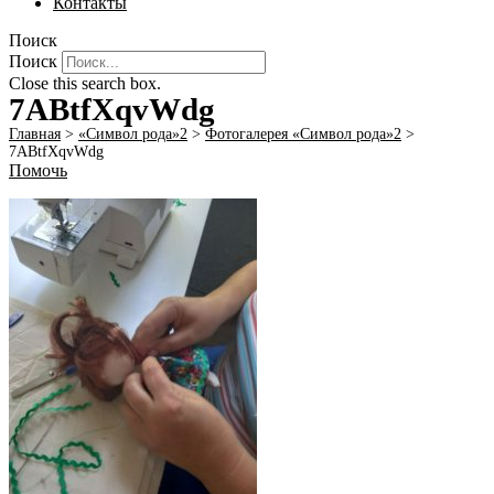
Контакты
Поиск
Поиск
Close this search box.
7ABtfXqvWdg
Главная
>
«Символ рода»2
>
Фотогалерея «Символ рода»2
>
7ABtfXqvWdg
Помочь