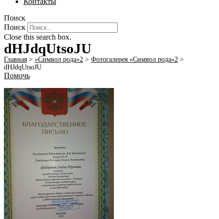
Контакты
Поиск
Поиск
Close this search box.
dHJdqUtsoJU
Главная
>
«Символ рода»2
>
Фотогалерея «Символ рода»2
>
dHJdqUtsoJU
Помочь