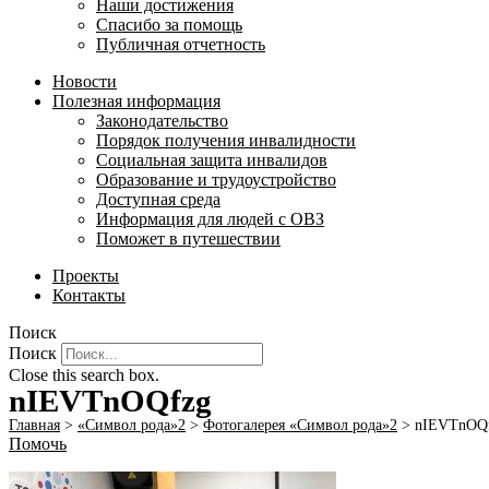
Наши достижения
Спасибо за помощь
Публичная отчетность
Новости
Полезная информация
Законодательство
Порядок получения инвалидности
Социальная защита инвалидов
Образование и трудоустройство
Доступная среда
Информация для людей с ОВЗ
Поможет в путешествии
Проекты
Контакты
Поиск
Поиск
Close this search box.
nIEVTnOQfzg
Главная
>
«Символ рода»2
>
Фотогалерея «Символ рода»2
>
nIEVTnOQ
Помочь