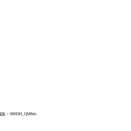
ЧИК
>
000DH_QM8do