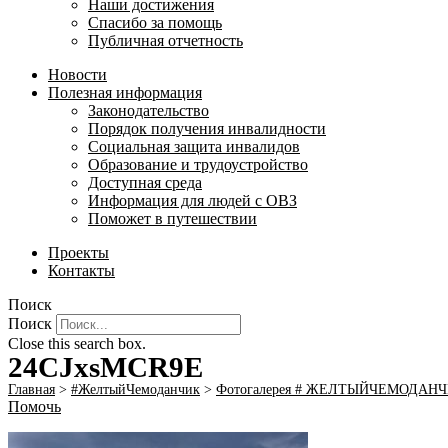
Наши достижения
Спасибо за помощь
Публичная отчетность
Новости
Полезная информация
Законодательство
Порядок получения инвалидности
Социальная защита инвалидов
Образование и трудоустройство
Доступная среда
Информация для людей с ОВЗ
Поможет в путешествии
Проекты
Контакты
Поиск
Поиск
Close this search box.
24CJxsMCR9E
Главная
>
#ЖелтыйЧемоданчик
>
Фотогалерея # ЖЕЛТЫЙЧЕМОДАН
Помочь