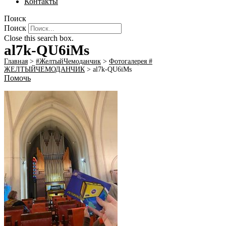
Контакты
Поиск
Поиск
Close this search box.
al7k-QU6iMs
Главная
>
#ЖелтыйЧемоданчик
>
Фотогалерея #
ЖЕЛТЫЙЧЕМОДАНЧИК
>
al7k-QU6iMs
Помочь