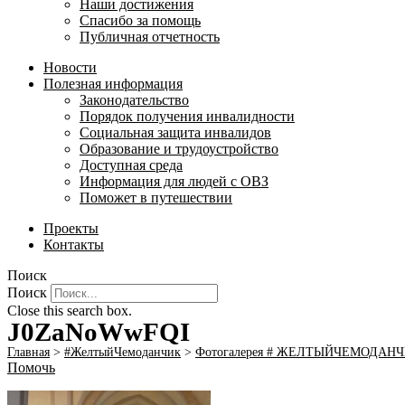
Наши достижения
Спасибо за помощь
Публичная отчетность
Новости
Полезная информация
Законодательство
Порядок получения инвалидности
Социальная защита инвалидов
Образование и трудоустройство
Доступная среда
Информация для людей с ОВЗ
Поможет в путешествии
Проекты
Контакты
Поиск
Поиск
Close this search box.
J0ZaNoWwFQI
Главная
>
#ЖелтыйЧемоданчик
>
Фотогалерея # ЖЕЛТЫЙЧЕМОДАН
Помочь