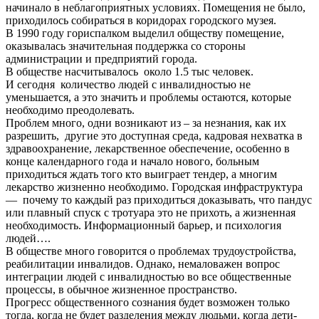
начинало в неблагоприятных условиях. Помещения не было,
приходилось собираться в коридорах городского музея.
В 1990 году гориспалком выделил обществу помещение,
оказывалась значительная поддержка со стороны
администрации и предприятий города.
В обществе насчитывалось около 1.5 тыс человек.
И сегодня количество людей с инвалидностью не
уменьшается, а это значить и проблемы остаются, которые
необходимо преодолевать.
Проблем много, одни возникают из – за незнания, как их
разрешить, другие это доступная среда, кадровая нехватка в
здравоохранение, лекарственное обеспечение, особенно в
конце календарного года и начало нового, больным
приходиться ждать того кто выиграет тендер, а многим
лекарство жизненно необходимо. Городская инфраструктура
— почему то каждый раз приходиться доказывать, что пандус
или плавный спуск с тротуара это не прихоть, а жизненная
необходимость. Информационный барьер, и психология
людей….
В обществе много говорится о проблемах трудоустройства,
реабилитации инвалидов. Однако, немаловажен вопрос
интеграции людей с инвалидностью во все общественные
процессы, в обычное жизненное пространство.
Прогресс общественного сознания будет возможен только
тогда, когда не будет разделения между людьми, когда дети-