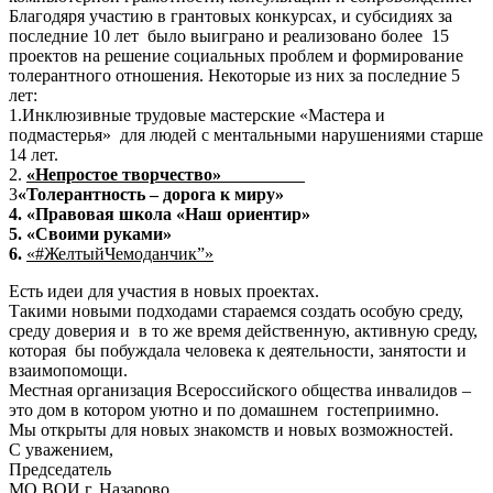
Благодяря участию в грантовых конкурсах, и субсидиях за
последние 10 лет было выиграно и реализовано более 15
проектов на решение социальных проблем и формирование
толерантного отношения. Некоторые из них за последние 5
лет:
1.Инклюзивные трудовые мастерские «Мастера и
подмастерья» для людей с ментальными нарушениями старше
14 лет.
2.
«Непростое творчество»
3
«Толерантность – дорога к миру»
4.
«Правовая школа «Наш ориентир»
5.
«Своими руками»
6.
«#ЖелтыйЧемоданчик”»
Есть идеи для участия в новых проектах.
Такими новыми подходами стараемся создать особую среду,
среду доверия и в то же время действенную, активную среду,
которая бы побуждала человека к деятельности, занятости и
взаимопомощи.
Местная организация Всероссийского общества инвалидов –
это дом в котором уютно и по домашнем гостеприимно.
Мы открыты для новых знакомств и новых возможностей.
С уважением,
Председатель
МО ВОИ г. Назарово