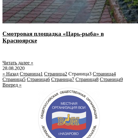
Смотровая площадка «Царь-рыба» в
Красноярске
Читать далее »
28.08.2020
« Назад
Страница
1
Страница
2
Страница
3
Страница
4
Страница
5
Страница
6
Страница
7
Страница
8
Страница
9
Вперед »