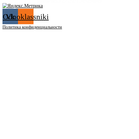
Odnoklassniki
Vk
Политика конфиденциальности
12+